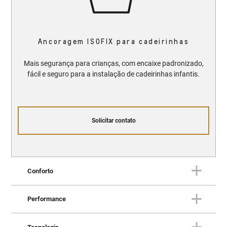
Ancoragem ISOFIX para cadeirinhas
Mais segurança para crianças, com encaixe padronizado,
fácil e seguro para a instalação de cadeirinhas infantis.
Solicitar contato
Conforto
Performance
CONFORTO
Onde design e conforto se